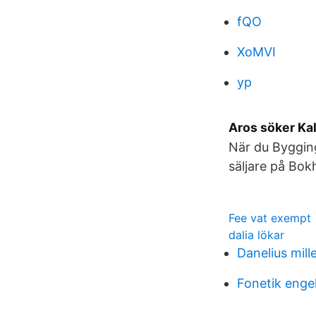
fQO
XoMVI
yp
Aros söker Kal
När du Bygging
säljare på Bokh
Fee vat exempt
dalia lökar
Danelius mill
Fonetik enge