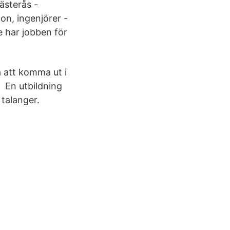
ästerås -
on, ingenjörer -
 har jobben för
 att komma ut i
r En utbildning
 talanger.