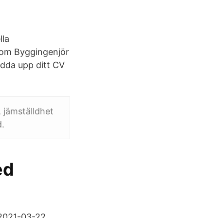
lla
 som Byggingenjör
adda upp ditt CV
, jämställdhet
d.
ed
 2021-03-22.