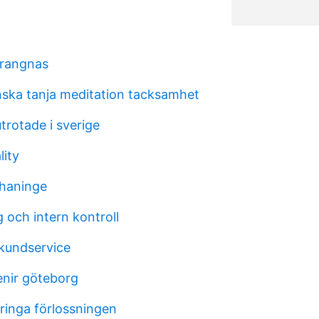
trangnas
ska tanja meditation tacksamhet
utrotade i sverige
lity
haninge
 och intern kontroll
kundservice
nir göteborg
ringa förlossningen