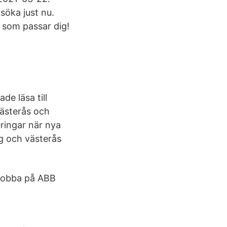
söka just nu.
 som passar dig!
de läsa till
Västerås och
eringar när nya
g och västerås
t jobba på ABB