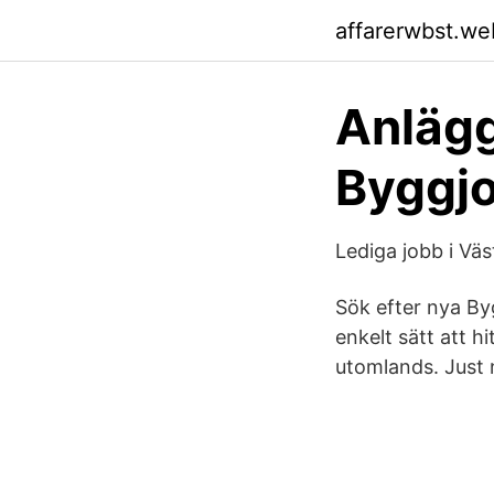
affarerwbst.we
Anlägg
Byggjo
Lediga jobb i Väs
Sök efter nya Byg
enkelt sätt att h
utomlands. Just 