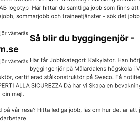
 logotyp Här hittar du samtliga jobb som finns att 
rajobb, sommarjobb och traineetjänster - sök det jobb
Så blir du byggingenjör -
m.se
Här får Jobbkategori: Kalkylator. Han börja
byggingenjör på Mälardalens högskola i 
ktör, certifierad stålkonstruktör på Sweco. Få notifi
PERTI ALLA SICUREZZA Då har vi Skapa en bevaknin
l din mejl.
 på vår resa? Hitta lediga jobb, läs om hur det är at
darbetare.