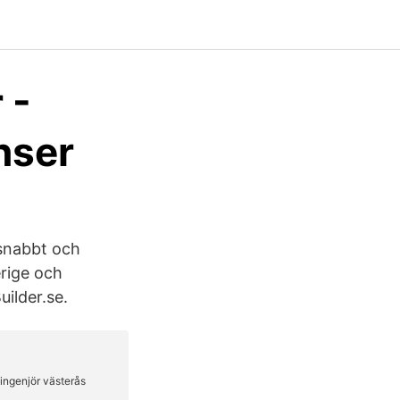
 -
nser
 snabbt och
erige och
ilder.se.