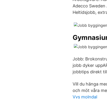
Adecco Sweden AB
Heltidsjobb, ext
Gymnasiu
Jobb: Brokonstru
jobb dyker uppA
jobbtips direkt til
Vill du hänga med
och möt våra me
Vvs molndal