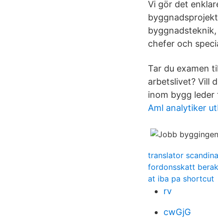
Vi gör det enklar
byggnadsprojekter
byggnadsteknik, 
chefer och specia
Tar du examen t
arbetslivet? Vill
inom bygg leder t
Aml analytiker ut
translator scandin
fordonsskatt bera
at iba pa shortcut
rv
cwGjG