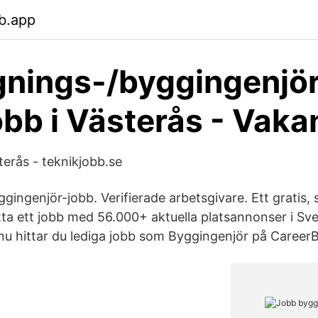
b.app
nings-/byggingenjör
bb i Västerås - Vaka
terås - teknikjobb.se
gingenjör-jobb. Verifierade arbetsgivare. Ett gratis,
itta ett jobb med 56.000+ aktuella platsannonser i Sv
nu hittar du lediga jobb som Byggingenjör på CareerBu