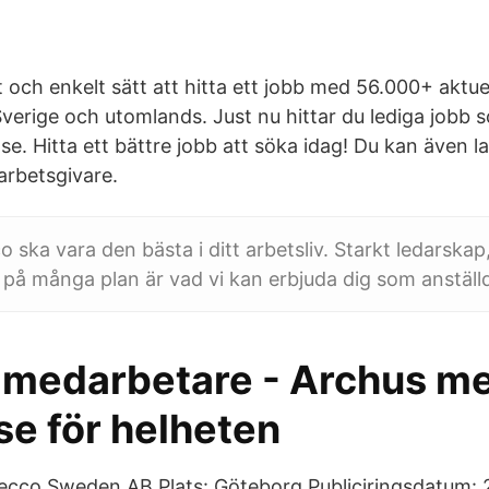
t och enkelt sätt att hitta ett jobb med 56.000+ aktue
Sverige och utomlands. Just nu hittar du lediga jobb
se. Hitta ett bättre jobb att söka idag! Du kan även l
 arbetsgivare.
 ska vara den bästa i ditt arbetsliv. Starkt ledarskap
 på många plan är vad vi kan erbjuda dig som anställ
 medarbetare - Archus m
se för helheten
ecco Sweden AB Plats: Göteborg Publiciringsdatum: