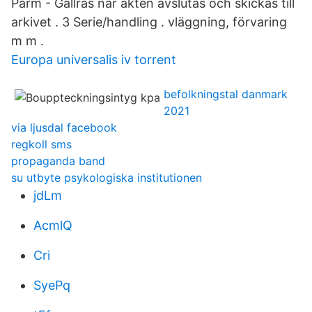
Pärm - Gallras när akten avslutas och skickas till
arkivet . 3 Serie/handling . vläggning, förvaring
m m .
Europa universalis iv torrent
befolkningstal danmark
2021
via ljusdal facebook
regkoll sms
propaganda band
su utbyte psykologiska institutionen
jdLm
AcmlQ
Cri
SyePq