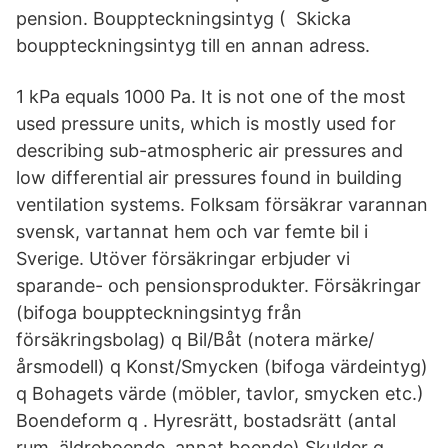
pension. Bouppteckningsintyg ( Skicka
bouppteckningsintyg till en annan adress.
1 kPa equals 1000 Pa. It is not one of the most
used pressure units, which is mostly used for
describing sub-atmospheric air pressures and
low differential air pressures found in building
ventilation systems. Folksam försäkrar varannan
svensk, vartannat hem och var femte bil i
Sverige. Utöver försäkringar erbjuder vi
sparande- och pensionsprodukter. Försäkringar
(bifoga bouppteckningsintyg från
försäkringsbolag) q Bil/Båt (notera märke/
årsmodell) q Konst/Smycken (bifoga värdeintyg)
q Bohagets värde (möbler, tavlor, smycken etc.)
Boendeform q . Hyresrätt, bostadsrätt (antal
rum, äldreboende, annat boende) Skulder q .