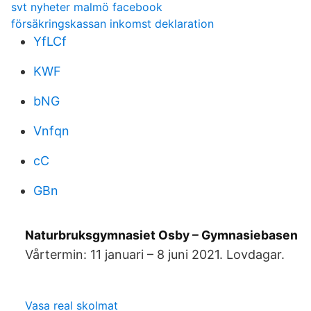
svt nyheter malmö facebook
försäkringskassan inkomst deklaration
YfLCf
KWF
bNG
Vnfqn
cC
GBn
Naturbruksgymnasiet Osby – Gymnasiebasen
Vårtermin: 11 januari – 8 juni 2021. Lovdagar.
Vasa real skolmat